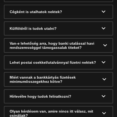
Cégként is utalhatok nektek?
Külföldről is tudok utalni?
Van-e lehetőség arra, hogy banki utalással havi
rendszerességgel támogassalak titeket?
Lehet postai csekkel/utalvánnyal fizetni nektek?
Miért vannak a bankkártyás fizetések
minimumösszegekhez kötve?
Hírlevélre hogy tudok feliratkozni?
Olyan kérdésem van, amire nincs itt válasz, mit
csináljak?