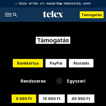
TELEX
AFTER
G7
KARAKTER
TÁMOGATÁS
SHOP
Támogatás
Támogatás
Bankkártya
PayPal
Átutalás
Rendszeres
Egyszeri
9 990 Ft
19 990 Ft
49 990 Ft