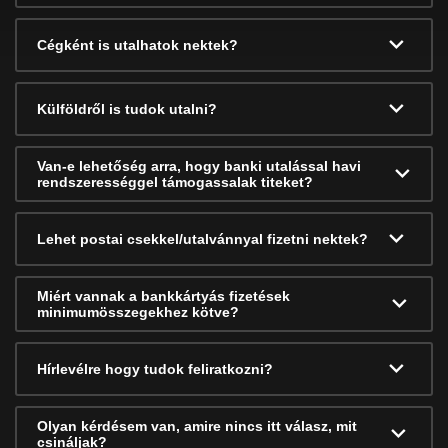
Cégként is utalhatok nektek?
Külföldről is tudok utalni?
Van-e lehetőség arra, hogy banki utalással havi
rendszerességgel támogassalak titeket?
Lehet postai csekkel/utalvánnyal fizetni nektek?
Miért vannak a bankkártyás fizetések
minimumösszegekhez kötve?
Hírlevélre hogy tudok feliratkozni?
Olyan kérdésem van, amire nincs itt válasz, mit
csináljak?