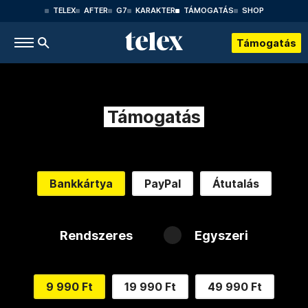
TELEX
AFTER
G7
KARAKTER
TÁMOGATÁS
SHOP
Támogatás
Támogatás
Bankkártya
PayPal
Átutalás
Rendszeres
Egyszeri
9 990 Ft
19 990 Ft
49 990 Ft