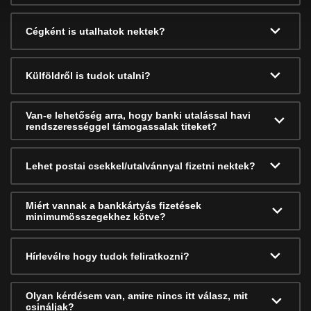
Cégként is utalhatok nektek?
Külföldről is tudok utalni?
Van-e lehetőség arra, hogy banki utalással havi
rendszerességgel támogassalak titeket?
Lehet postai csekkel/utalvánnyal fizetni nektek?
Miért vannak a bankkártyás fizetések
minimumösszegekhez kötve?
Hírlevélre hogy tudok feliratkozni?
Olyan kérdésem van, amire nincs itt válasz, mit
csináljak?