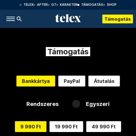
TELEX
AFTER
G7
KARAKTER
TÁMOGATÁS
SHOP
Támogatás
Támogatás
Bankkártya
PayPal
Átutalás
Rendszeres
Egyszeri
9 990 Ft
19 990 Ft
49 990 Ft