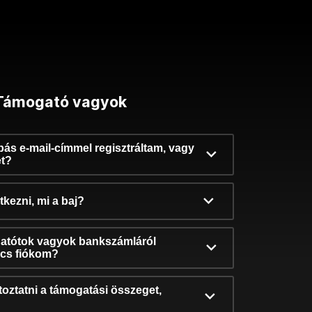
Támogató vagyok
ibás e-mail-címmel regisztráltam, vagy
et?
kezni, mi a baj?
atótok vagyok bankszámláról
incs fiókom?
oztatni a támogatási összeget,