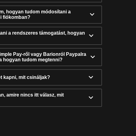
ám, hogyan tudom módosítani a
i fiókomban?
ni a rendszeres támogatást, hogyan
Simple Pay-ről vagy Barionról Paypalra
ra hogyan tudom megtenni?
t kapni, mit csináljak?
, amire nincs itt válasz, mit