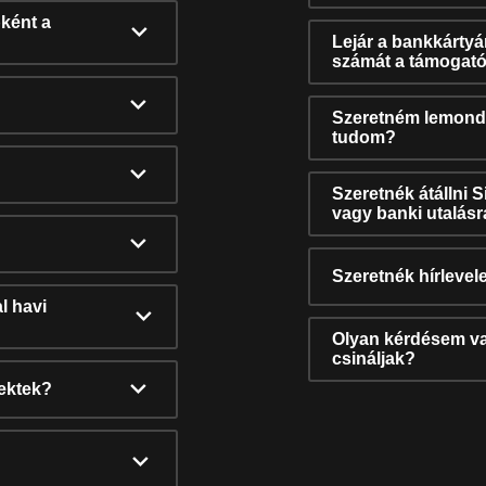
ként a
Lejár a bankkárty
számát a támogató
Szeretném lemonda
tudom?
Szeretnék átállni 
vagy banki utalás
Szeretnék hírlevele
l havi
Olyan kérdésem van
csináljak?
nektek?