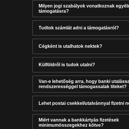
Milyen jogi szabályok vonatkoznak egyéb
támogatásra?
Tudtok számlát adni a támogatásról?
Cégként is utalhatok nektek?
Külföldről is tudok utalni?
Van-e lehetőség arra, hogy banki utalássa
rendszerességgel támogassalak titeket?
Lehet postai csekkel/utalvánnyal fizetni 
Miért vannak a bankkártyás fizetések
minimumösszegekhez kötve?