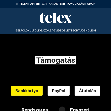
TELEX
AFTER
G7
KARAKTER
TÁMOGATÁS
SHOP
BELFÖLD
KÜLFÖLD
GAZDASÁG
VIDEÓ
ÉLET
TECHTUD
ENGLISH
Támogatás
Bankkártya
PayPal
Átutalás
Rendszeres
Egyszeri