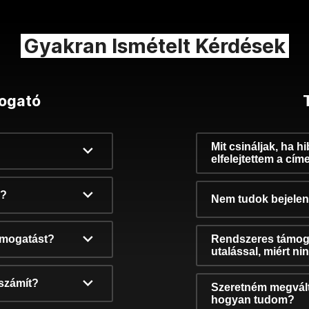
Gyakran Ismételt Kérdések
ogató
Mit csináljak, ha h
elfelejtettem a cím
k?
Nem tudok bejelent
támogatást?
Rendszeres támog
utalással, miért n
számít?
Szeretném megvált
hogyan tudom?