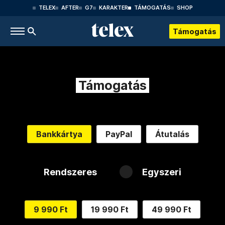
TELEX
AFTER
G7
KARAKTER
TÁMOGATÁS
SHOP
Támogatás
Támogatás
Bankkártya
PayPal
Átutalás
Rendszeres
Egyszeri
9 990 Ft
19 990 Ft
49 990 Ft