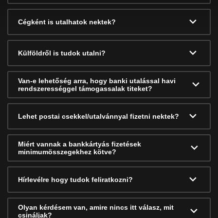
Cégként is utalhatok nektek?
Külföldről is tudok utalni?
Van-e lehetőség arra, hogy banki utalással havi
rendszerességgel támogassalak titeket?
Lehet postai csekkel/utalvánnyal fizetni nektek?
Miért vannak a bankkártyás fizetések
minimumösszegekhez kötve?
Hírlevélre hogy tudok feliratkozni?
Olyan kérdésem van, amire nincs itt válasz, mit
csináljak?