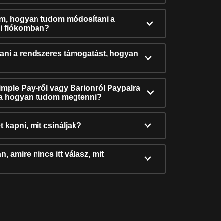
ám, hogyan tudom módosítani a
i fiókomban?
ni a rendszeres támogatást, hogyan
Simple Pay-ről vagy Barionról Paypalra
ra hogyan tudom megtenni?
t kapni, mit csináljak?
, amire nincs itt válasz, mit