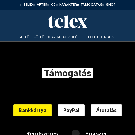
TELEX
AFTER
G7
KARAKTER
TÁMOGATÁS
SHOP
BELFÖLD
KÜLFÖLD
GAZDASÁG
VIDEÓ
ÉLET
TECHTUD
ENGLISH
Támogatás
Bankkártya
PayPal
Átutalás
Rendszeres
Egyszeri