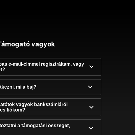
Támogató vagyok
ibás e-mail-címmel regisztráltam, vagy
et?
kezni, mi a baj?
atótok vagyok bankszámláról
incs fiókom?
oztatni a támogatási összeget,