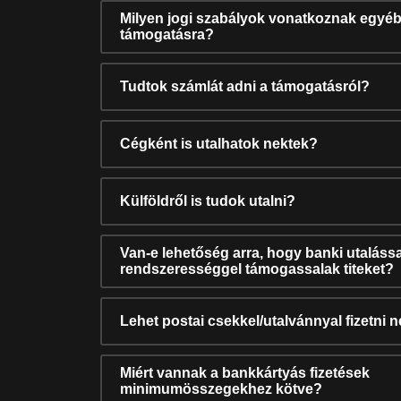
Milyen jogi szabályok vonatkoznak egyéb
támogatásra?
Tudtok számlát adni a támogatásról?
Cégként is utalhatok nektek?
Külföldről is tudok utalni?
Van-e lehetőség arra, hogy banki utalássa
rendszerességgel támogassalak titeket?
Lehet postai csekkel/utalvánnyal fizetni 
Miért vannak a bankkártyás fizetések
minimumösszegekhez kötve?