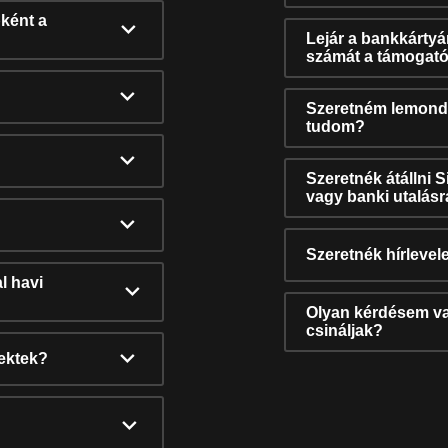
ként a
Lejár a bankkárty
számát a támogató
Szeretném lemonda
tudom?
Szeretnék átállni 
vagy banki utalás
Szeretnék hírlevele
l havi
Olyan kérdésem van
csináljak?
nektek?