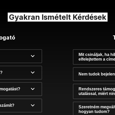
Gyakran Ismételt Kérdések
ogató
Mit csináljak, ha h
elfelejtettem a cím
k?
Nem tudok bejelent
támogatást?
Rendszeres támog
utalással, miért n
számít?
Szeretném megvált
hogyan tudom?