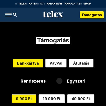
TELEX
AFTER
G7
KARAKTER
TÁMOGATÁS
SHOP
Támogatás
Támogatás
Bankkártya
PayPal
Átutalás
Rendszeres
Egyszeri
9 990 Ft
19 990 Ft
49 990 Ft