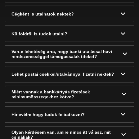
Cégként is utalhatok nektek?
Külföldről is tudok utalni?
Van-e lehetőség arra, hogy banki utalással havi
rendszerességgel támogassalak titeket?
Lehet postai csekkel/utalvánnyal fizetni nektek?
Miért vannak a bankkártyás fizetések
minimumösszegekhez kötve?
Hírlevélre hogy tudok feliratkozni?
Olyan kérdésem van, amire nincs itt válasz, mit
csináljak?