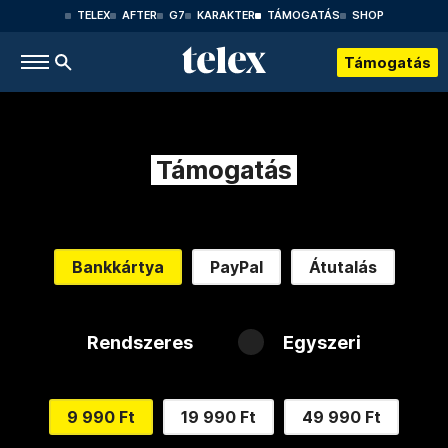
TELEX
AFTER
G7
KARAKTER
TÁMOGATÁS
SHOP
Támogatás
Támogatás
Bankkártya
PayPal
Átutalás
Rendszeres
Egyszeri
9 990 Ft
19 990 Ft
49 990 Ft