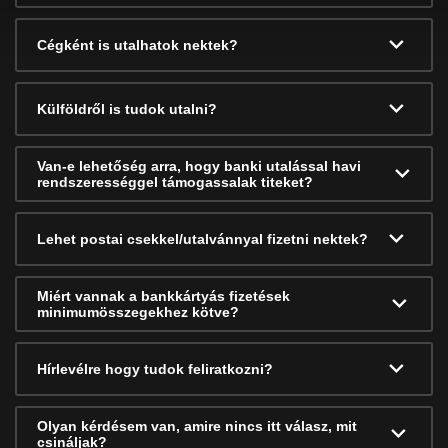
Cégként is utalhatok nektek?
Külföldről is tudok utalni?
Van-e lehetőség arra, hogy banki utalással havi
rendszerességgel támogassalak titeket?
Lehet postai csekkel/utalvánnyal fizetni nektek?
Miért vannak a bankkártyás fizetések
minimumösszegekhez kötve?
Hírlevélre hogy tudok feliratkozni?
Olyan kérdésem van, amire nincs itt válasz, mit
csináljak?