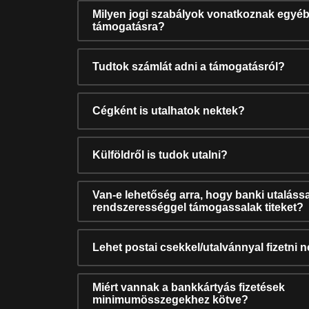
Milyen jogi szabályok vonatkoznak egyéb
támogatásra?
Tudtok számlát adni a támogatásról?
Cégként is utalhatok nektek?
Külföldről is tudok utalni?
Van-e lehetőség arra, hogy banki utalássa
rendszerességgel támogassalak titeket?
Lehet postai csekkel/utalvánnyal fizetni 
Miért vannak a bankkártyás fizetések
minimumösszegekhez kötve?