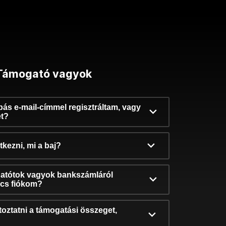
Támogató vagyok
ibás e-mail-címmel regisztráltam, vagy
et?
kezni, mi a baj?
atótok vagyok bankszámláról
incs fiókom?
oztatni a támogatási összeget,