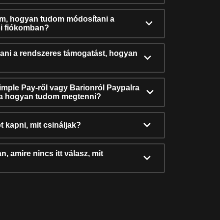
ám, hogyan tudom módosítani a
i fiókomban?
ni a rendszeres támogatást, hogyan
Simple Pay-ről vagy Barionról Paypalra
ra hogyan tudom megtenni?
t kapni, mit csináljak?
, amire nincs itt válasz, mit