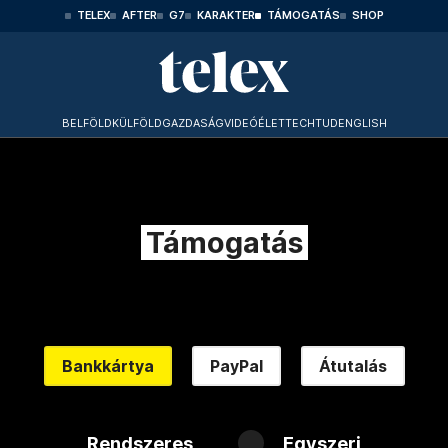
TELEX
AFTER
G7
KARAKTER
TÁMOGATÁS
SHOP
BELFÖLD
KÜLFÖLD
GAZDASÁG
VIDEÓ
ÉLET
TECHTUD
ENGLISH
Támogatás
Bankkártya
PayPal
Átutalás
Rendszeres
Egyszeri