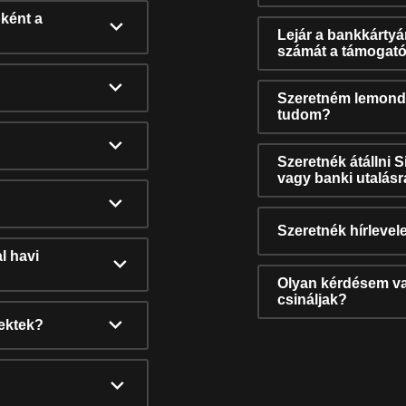
ként a
Lejár a bankkárty
számát a támogató
Szeretném lemonda
tudom?
Szeretnék átállni 
vagy banki utalás
Szeretnék hírlevele
l havi
Olyan kérdésem van
csináljak?
nektek?