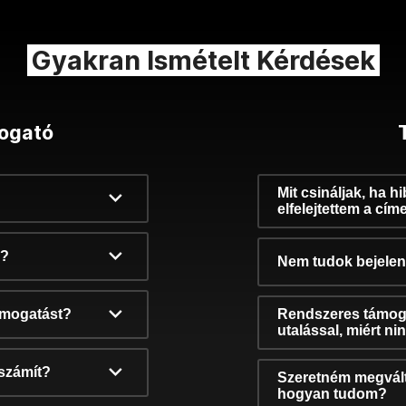
Gyakran Ismételt Kérdések
ogató
Mit csináljak, ha h
elfelejtettem a cím
k?
Nem tudok bejelent
támogatást?
Rendszeres támog
utalással, miért n
számít?
Szeretném megvált
hogyan tudom?