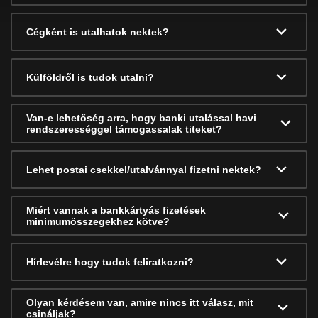
Cégként is utalhatok nektek?
Külföldről is tudok utalni?
Van-e lehetőség arra, hogy banki utalással havi
rendszerességgel támogassalak titeket?
Lehet postai csekkel/utalvánnyal fizetni nektek?
Miért vannak a bankkártyás fizetések
minimumösszegekhez kötve?
Hírlevélre hogy tudok feliratkozni?
Olyan kérdésem van, amire nincs itt válasz, mit
csináljak?