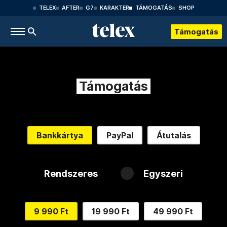
TELEX
AFTER
G7
KARAKTER
TÁMOGATÁS
SHOP
Támogatás
Támogatás
Bankkártya
PayPal
Átutalás
Rendszeres
Egyszeri
9 990 Ft
19 990 Ft
49 990 Ft