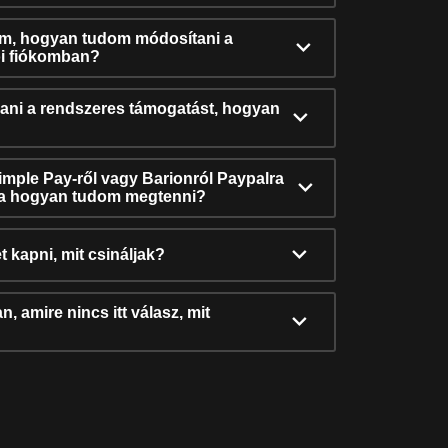
ám, hogyan tudom módosítani a
i fiókomban?
ni a rendszeres támogatást, hogyan
Simple Pay-ről vagy Barionról Paypalra
ra hogyan tudom megtenni?
t kapni, mit csináljak?
, amire nincs itt válasz, mit