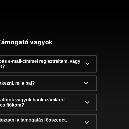
Támogató vagyok
ibás e-mail-címmel regisztráltam, vagy
et?
kezni, mi a baj?
atótok vagyok bankszámláról
incs fiókom?
oztatni a támogatási összeget,