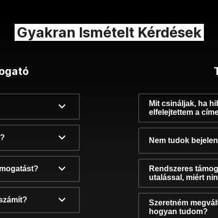
Gyakran Ismételt Kérdések
ogató
Mit csináljak, ha h
elfelejtettem a cím
k?
Nem tudok bejelent
támogatást?
Rendszeres támog
utalással, miért n
számít?
Szeretném megvált
hogyan tudom?