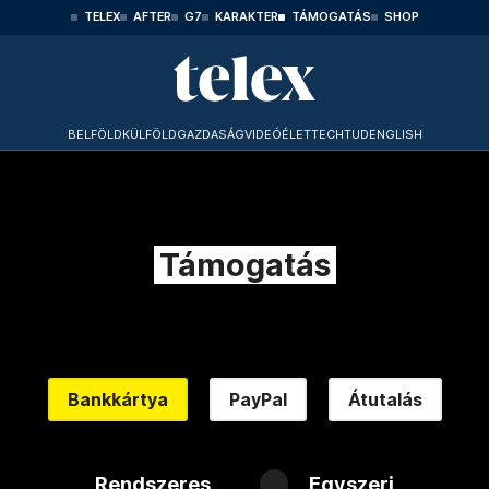
TELEX
AFTER
G7
KARAKTER
TÁMOGATÁS
SHOP
BELFÖLD
KÜLFÖLD
GAZDASÁG
VIDEÓ
ÉLET
TECHTUD
ENGLISH
Támogatás
Bankkártya
PayPal
Átutalás
Rendszeres
Egyszeri