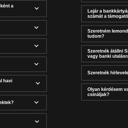
ként a
Lejár a bankkárty
számát a támogató
Szeretném lemonda
tudom?
Szeretnék átállni 
vagy banki utalás
Szeretnék hírlevele
l havi
Olyan kérdésem van
csináljak?
nektek?