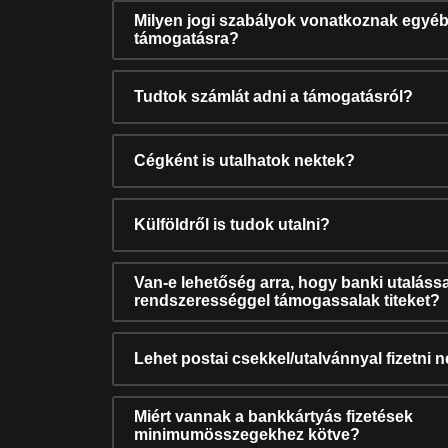
Milyen jogi szabályok vonatkoznak egyéb
támogatásra?
Tudtok számlát adni a támogatásról?
Cégként is utalhatok nektek?
Külföldről is tudok utalni?
Van-e lehetőség arra, hogy banki utalássa
rendszerességgel támogassalak titeket?
Lehet postai csekkel/utalvánnyal fizetni 
Miért vannak a bankkártyás fizetések
minimumösszegekhez kötve?