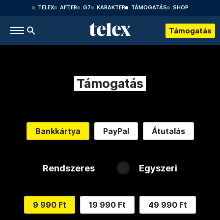
TELEX
AFTER
G7
KARAKTER
TÁMOGATÁS
SHOP
Támogatás
Támogatás
Bankkártya
PayPal
Átutalás
Rendszeres
Egyszeri
9 990 Ft
19 990 Ft
49 990 Ft