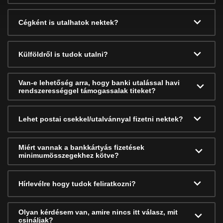
Cégként is utalhatok nektek?
Külföldről is tudok utalni?
Van-e lehetőség arra, hogy banki utalással havi
rendszerességgel támogassalak titeket?
Lehet postai csekkel/utalvánnyal fizetni nektek?
Miért vannak a bankkártyás fizetések
minimumösszegekhez kötve?
Hírlevélre hogy tudok feliratkozni?
Olyan kérdésem van, amire nincs itt válasz, mit
csináljak?