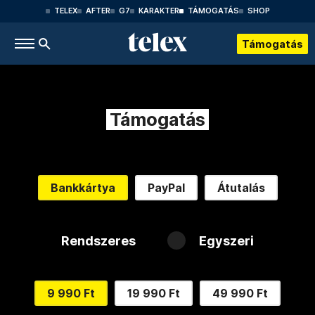
TELEX
AFTER
G7
KARAKTER
TÁMOGATÁS
SHOP
Támogatás
Támogatás
Bankkártya
PayPal
Átutalás
Rendszeres
Egyszeri
9 990 Ft
19 990 Ft
49 990 Ft