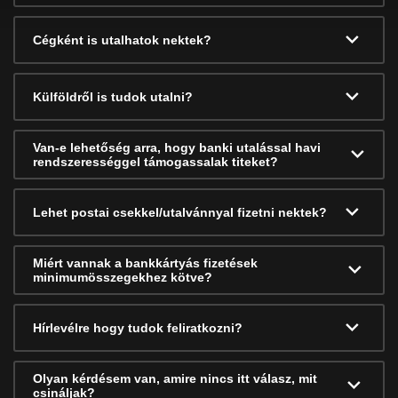
Cégként is utalhatok nektek?
Külföldről is tudok utalni?
Van-e lehetőség arra, hogy banki utalással havi
rendszerességgel támogassalak titeket?
Lehet postai csekkel/utalvánnyal fizetni nektek?
Miért vannak a bankkártyás fizetések
minimumösszegekhez kötve?
Hírlevélre hogy tudok feliratkozni?
Olyan kérdésem van, amire nincs itt válasz, mit
csináljak?