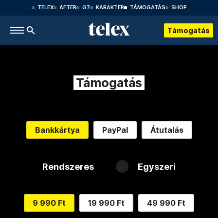
TELEX
AFTER
G7
KARAKTER
TÁMOGATÁS
SHOP
Támogatás
Támogatás
Bankkártya
PayPal
Átutalás
Rendszeres
Egyszeri
9 990 Ft
19 990 Ft
49 990 Ft