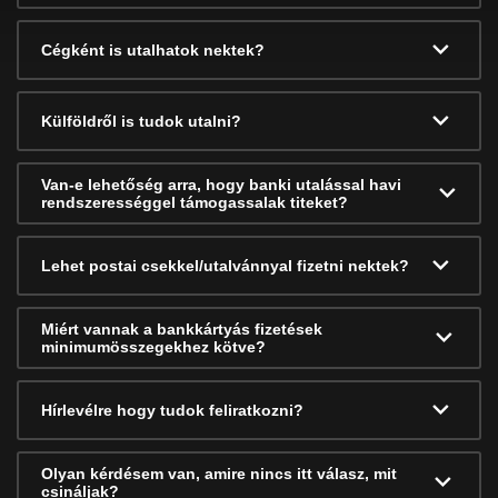
Cégként is utalhatok nektek?
Külföldről is tudok utalni?
Van-e lehetőség arra, hogy banki utalással havi
rendszerességgel támogassalak titeket?
Lehet postai csekkel/utalvánnyal fizetni nektek?
Miért vannak a bankkártyás fizetések
minimumösszegekhez kötve?
Hírlevélre hogy tudok feliratkozni?
Olyan kérdésem van, amire nincs itt válasz, mit
csináljak?