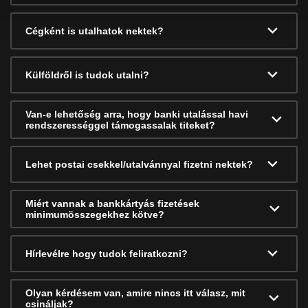
Cégként is utalhatok nektek?
Külföldről is tudok utalni?
Van-e lehetőség arra, hogy banki utalással havi
rendszerességgel támogassalak titeket?
Lehet postai csekkel/utalvánnyal fizetni nektek?
Miért vannak a bankkártyás fizetések
minimumösszegekhez kötve?
Hírlevélre hogy tudok feliratkozni?
Olyan kérdésem van, amire nincs itt válasz, mit
csináljak?