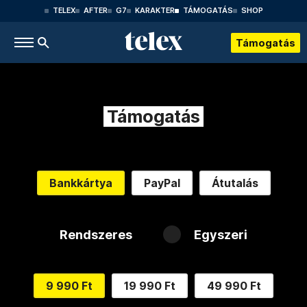
TELEX
AFTER
G7
KARAKTER
TÁMOGATÁS
SHOP
Támogatás
Támogatás
Bankkártya
PayPal
Átutalás
Rendszeres
Egyszeri
9 990 Ft
19 990 Ft
49 990 Ft