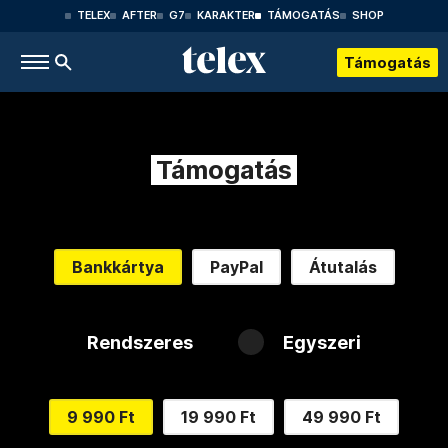
TELEX
AFTER
G7
KARAKTER
TÁMOGATÁS
SHOP
Támogatás
Támogatás
Bankkártya
PayPal
Átutalás
Rendszeres
Egyszeri
9 990 Ft
19 990 Ft
49 990 Ft