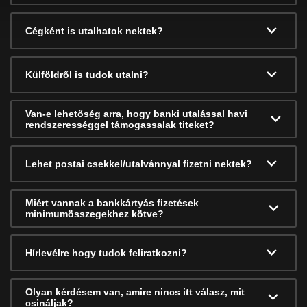
Cégként is utalhatok nektek?
Külföldről is tudok utalni?
Van-e lehetőség arra, hogy banki utalással havi
rendszerességgel támogassalak titeket?
Lehet postai csekkel/utalvánnyal fizetni nektek?
Miért vannak a bankkártyás fizetések
minimumösszegekhez kötve?
Hírlevélre hogy tudok feliratkozni?
Olyan kérdésem van, amire nincs itt válasz, mit
csináljak?