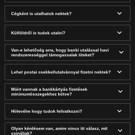
Cégként is utalhatok nektek?
Külföldről is tudok utalni?
Van-e lehetőség arra, hogy banki utalással havi
rendszerességgel támogassalak titeket?
Lehet postai csekkel/utalvánnyal fizetni nektek?
Miért vannak a bankkártyás fizetések
minimumösszegekhez kötve?
Hírlevélre hogy tudok feliratkozni?
Olyan kérdésem van, amire nincs itt válasz, mit
csináljak?