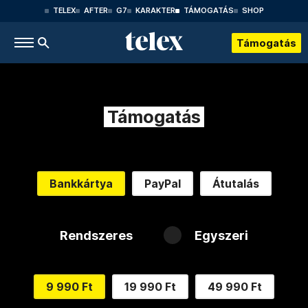
TELEX
AFTER
G7
KARAKTER
TÁMOGATÁS
SHOP
Támogatás
Támogatás
Bankkártya
PayPal
Átutalás
Rendszeres
Egyszeri
9 990 Ft
19 990 Ft
49 990 Ft