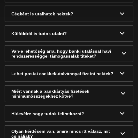
Cégként is utalhatok nektek?
Külföldről is tudok utalni?
Van-e lehetőség arra, hogy banki utalással havi
rendszerességgel támogassalak titeket?
Lehet postai csekkel/utalvánnyal fizetni nektek?
Miért vannak a bankkártyás fizetések
minimumösszegekhez kötve?
Hírlevélre hogy tudok feliratkozni?
Olyan kérdésem van, amire nincs itt válasz, mit
csináljak?