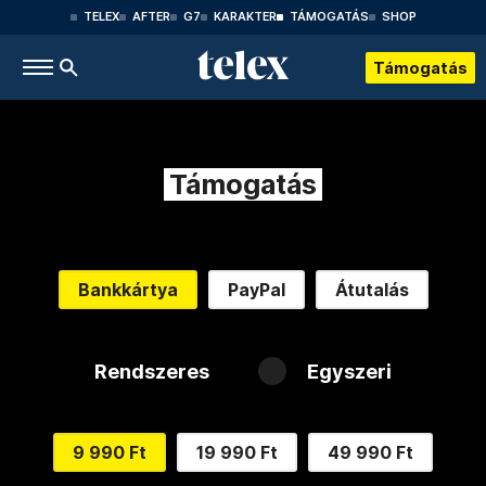
TELEX
AFTER
G7
KARAKTER
TÁMOGATÁS
SHOP
Támogatás
Támogatás
Bankkártya
PayPal
Átutalás
Rendszeres
Egyszeri
9 990 Ft
19 990 Ft
49 990 Ft