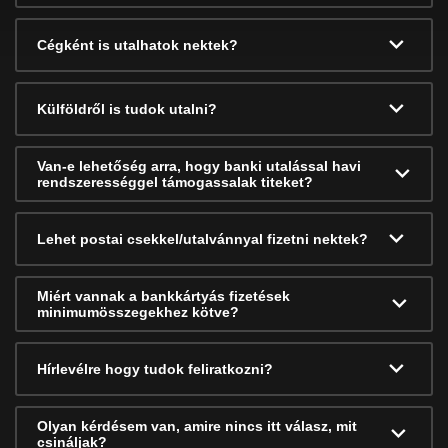
Cégként is utalhatok nektek?
Külföldről is tudok utalni?
Van-e lehetőség arra, hogy banki utalással havi
rendszerességgel támogassalak titeket?
Lehet postai csekkel/utalvánnyal fizetni nektek?
Miért vannak a bankkártyás fizetések
minimumösszegekhez kötve?
Hírlevélre hogy tudok feliratkozni?
Olyan kérdésem van, amire nincs itt válasz, mit
csináljak?