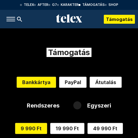
TELEX
AFTER
G7
KARAKTER
TÁMOGATÁS
SHOP
Támogatás
Támogatás
Bankkártya
PayPal
Átutalás
Rendszeres
Egyszeri
9 990 Ft
19 990 Ft
49 990 Ft