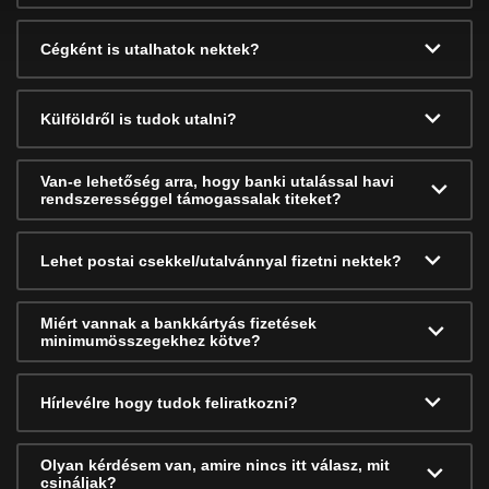
Cégként is utalhatok nektek?
Külföldről is tudok utalni?
Van-e lehetőség arra, hogy banki utalással havi
rendszerességgel támogassalak titeket?
Lehet postai csekkel/utalvánnyal fizetni nektek?
Miért vannak a bankkártyás fizetések
minimumösszegekhez kötve?
Hírlevélre hogy tudok feliratkozni?
Olyan kérdésem van, amire nincs itt válasz, mit
csináljak?