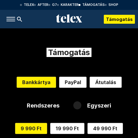
TELEX
AFTER
G7
KARAKTER
TÁMOGATÁS
SHOP
Támogatás
Támogatás
Bankkártya
PayPal
Átutalás
Rendszeres
Egyszeri
9 990 Ft
19 990 Ft
49 990 Ft