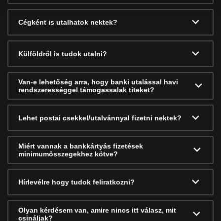
Cégként is utalhatok nektek?
Külföldről is tudok utalni?
Van-e lehetőség arra, hogy banki utalással havi
rendszerességgel támogassalak titeket?
Lehet postai csekkel/utalvánnyal fizetni nektek?
Miért vannak a bankkártyás fizetések
minimumösszegekhez kötve?
Hírlevélre hogy tudok feliratkozni?
Olyan kérdésem van, amire nincs itt válasz, mit
csináljak?