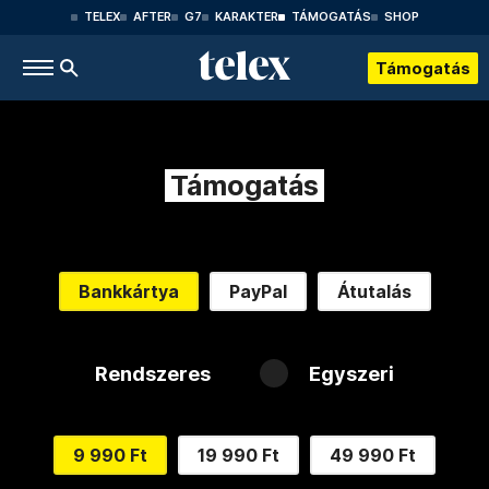
TELEX
AFTER
G7
KARAKTER
TÁMOGATÁS
SHOP
Támogatás
Támogatás
Bankkártya
PayPal
Átutalás
Rendszeres
Egyszeri
9 990 Ft
19 990 Ft
49 990 Ft