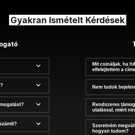
Gyakran Ismételt Kérdések
ogató
Mit csináljak, ha h
elfelejtettem a cím
k?
Nem tudok bejelent
támogatást?
Rendszeres támog
utalással, miért n
számít?
Szeretném megvált
hogyan tudom?