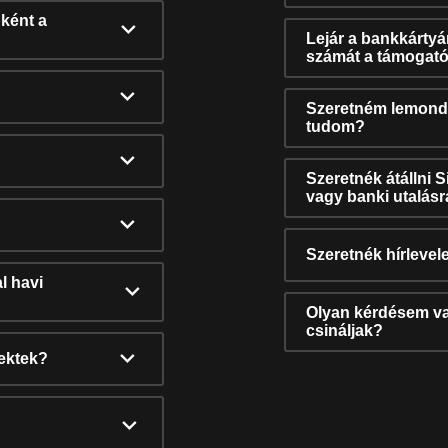
ként a
Lejár a bankkárty
számát a támogató
Szeretném lemonda
tudom?
Szeretnék átállni 
vagy banki utalás
Szeretnék hírlevele
l havi
Olyan kérdésem van
csináljak?
nektek?