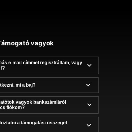
Támogató vagyok
ibás e-mail-címmel regisztráltam, vagy
et?
kezni, mi a baj?
atótok vagyok bankszámláról
incs fiókom?
oztatni a támogatási összeget,