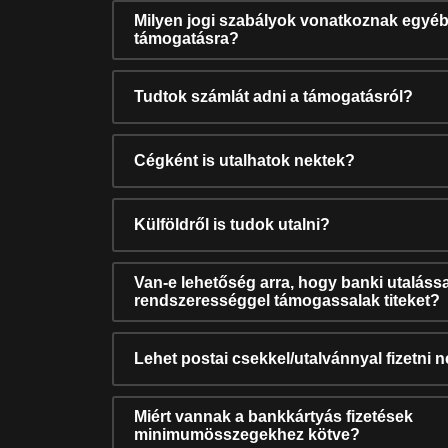
Milyen jogi szabályok vonatkoznak egyéb
támogatásra?
Tudtok számlát adni a támogatásról?
Cégként is utalhatok nektek?
Külföldről is tudok utalni?
Van-e lehetőség arra, hogy banki utalássa
rendszerességgel támogassalak titeket?
Lehet postai csekkel/utalvánnyal fizetni 
Miért vannak a bankkártyás fizetések
minimumösszegekhez kötve?