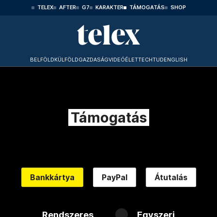
TELEX
AFTER
G7
KARAKTER
TÁMOGATÁS
SHOP
BELFÖLD
KÜLFÖLD
GAZDASÁG
VIDEÓ
ÉLET
TECHTUD
ENGLISH
Támogatás
Bankkártya
PayPal
Átutalás
Rendszeres
Egyszeri