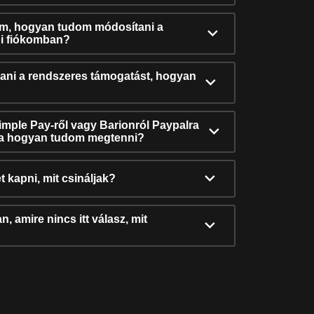
ám, hogyan tudom módosítani a
i fiókomban?
ni a rendszeres támogatást, hogyan
Simple Pay-ről vagy Barionról Paypalra
ra hogyan tudom megtenni?
t kapni, mit csináljak?
, amire nincs itt válasz, mit