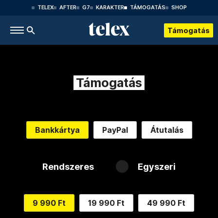
TELEX
AFTER
G7
KARAKTER
TÁMOGATÁS
SHOP
Támogatás
Támogatás
Bankkártya
PayPal
Átutalás
Rendszeres
Egyszeri
9 990 Ft
19 990 Ft
49 990 Ft