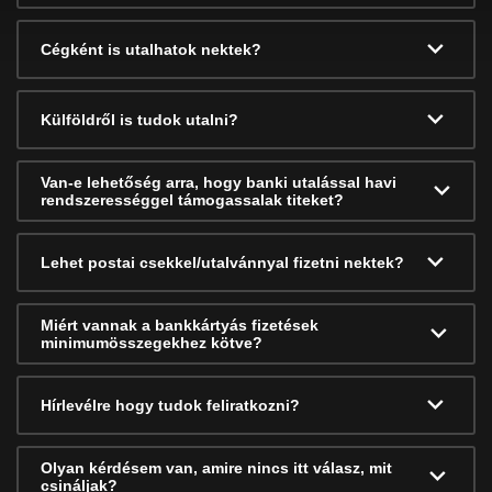
Cégként is utalhatok nektek?
Külföldről is tudok utalni?
Van-e lehetőség arra, hogy banki utalással havi
rendszerességgel támogassalak titeket?
Lehet postai csekkel/utalvánnyal fizetni nektek?
Miért vannak a bankkártyás fizetések
minimumösszegekhez kötve?
Hírlevélre hogy tudok feliratkozni?
Olyan kérdésem van, amire nincs itt válasz, mit
csináljak?