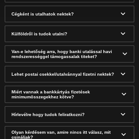
Cégként is utalhatok nektek?
Külföldről is tudok utalni?
Van-e lehetőség arra, hogy banki utalással havi
rendszerességgel támogassalak titeket?
Lehet postai csekkel/utalvánnyal fizetni nektek?
Miért vannak a bankkártyás fizetések
minimumösszegekhez kötve?
Hírlevélre hogy tudok feliratkozni?
Olyan kérdésem van, amire nincs itt válasz, mit
csináljak?