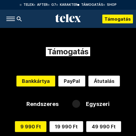
TELEX
AFTER
G7
KARAKTER
TÁMOGATÁS
SHOP
Támogatás
Támogatás
Bankkártya
PayPal
Átutalás
Rendszeres
Egyszeri
9 990 Ft
19 990 Ft
49 990 Ft