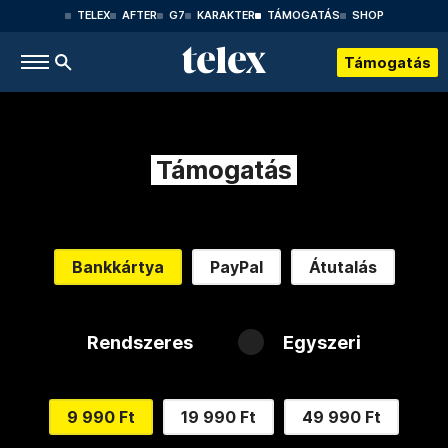
TELEX
AFTER
G7
KARAKTER
TÁMOGATÁS
SHOP
Támogatás
Támogatás
Bankkártya
PayPal
Átutalás
Rendszeres
Egyszeri
9 990 Ft
19 990 Ft
49 990 Ft