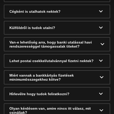
Cégként is utalhatok nektek?
Külföldről is tudok utalni?
Van-e lehetőség arra, hogy banki utalással havi
rendszerességgel támogassalak titeket?
Lehet postai csekkel/utalvánnyal fizetni nektek?
Miért vannak a bankkártyás fizetések
minimumösszegekhez kötve?
Hírlevélre hogy tudok feliratkozni?
Olyan kérdésem van, amire nincs itt válasz, mit
csináljak?