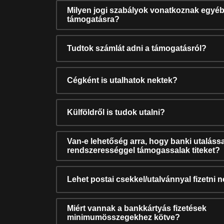
Milyen jogi szabályok vonatkoznak egyéb
támogatásra?
Tudtok számlát adni a támogatásról?
Cégként is utalhatok nektek?
Külföldről is tudok utalni?
Van-e lehetőség arra, hogy banki utalássa
rendszerességgel támogassalak titeket?
Lehet postai csekkel/utalvánnyal fizetni 
Miért vannak a bankkártyás fizetések
minimumösszegekhez kötve?