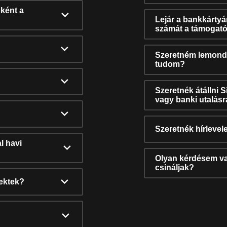
ként a
Lejár a bankkárty
számát a támogató
Szeretném lemonda
tudom?
Szeretnék átállni 
vagy banki utalás
Szeretnék hírlevele
l havi
Olyan kérdésem van
csináljak?
nektek?