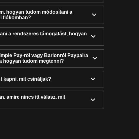
ám, hogyan tudom módosítani a
i fiókomban?
ni a rendszeres támogatást, hogyan
Simple Pay-ről vagy Barionról Paypalra
ra hogyan tudom megtenni?
t kapni, mit csináljak?
, amire nincs itt válasz, mit