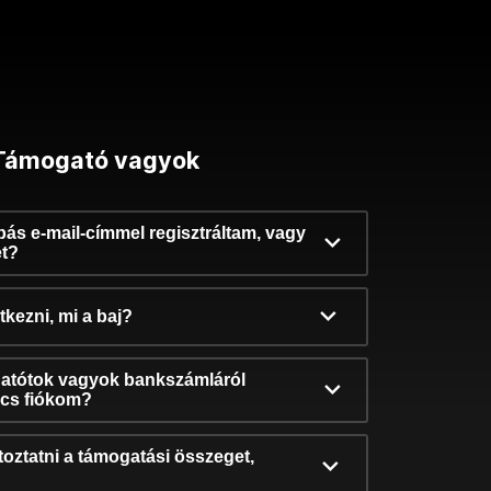
Támogató vagyok
ibás e-mail-címmel regisztráltam, vagy
et?
kezni, mi a baj?
atótok vagyok bankszámláról
incs fiókom?
oztatni a támogatási összeget,