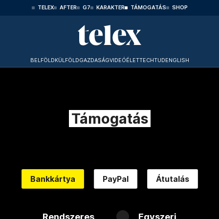
TELEX
AFTER
G7
KARAKTER
TÁMOGATÁS
SHOP
BELFÖLD
KÜLFÖLD
GAZDASÁG
VIDEÓ
ÉLET
TECHTUD
ENGLISH
Támogatás
Bankkártya
PayPal
Átutalás
Rendszeres
Egyszeri