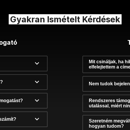
Gyakran Ismételt Kérdések
ogató
Mit csináljak, ha h
elfelejtettem a cím
k?
Nem tudok bejelent
támogatást?
Rendszeres támog
utalással, miért n
számít?
Szeretném megvált
hogyan tudom?