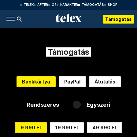
TELEX
AFTER
G7
KARAKTER
TÁMOGATÁS
SHOP
Támogatás
Támogatás
Bankkártya
PayPal
Átutalás
Rendszeres
Egyszeri
9 990 Ft
19 990 Ft
49 990 Ft