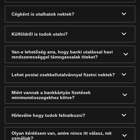
Cégként is utalhatok nektek?
Külföldről is tudok utalni?
Van-e lehetőség arra, hogy banki utalással havi
rendszerességgel támogassalak titeket?
Lehet postai csekkel/utalvánnyal fizetni nektek?
Miért vannak a bankkártyás fizetések
minimumösszegekhez kötve?
Hírlevélre hogy tudok feliratkozni?
Olyan kérdésem van, amire nincs itt válasz, mit
csináljak?