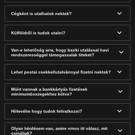
Cégként is utalhatok nektek?
Külföldről is tudok utalni?
Van-e lehetőség arra, hogy banki utalással havi
rendszerességgel támogassalak titeket?
Lehet postai csekkel/utalvánnyal fizetni nektek?
Miért vannak a bankkártyás fizetések
minimumösszegekhez kötve?
Hírlevélre hogy tudok feliratkozni?
Olyan kérdésem van, amire nincs itt válasz, mit
csináljak?