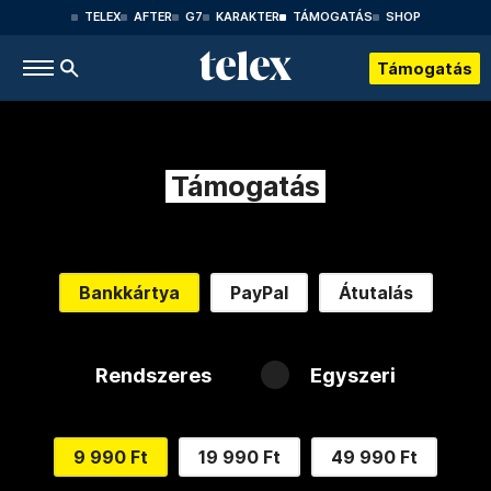
TELEX
AFTER
G7
KARAKTER
TÁMOGATÁS
SHOP
Támogatás
Támogatás
Bankkártya
PayPal
Átutalás
Rendszeres
Egyszeri
9 990 Ft
19 990 Ft
49 990 Ft