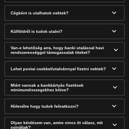
Cégként is utalhatok nektek?
Külföldről is tudok utalni?
Van-e lehetőség arra, hogy banki utalással havi
rendszerességgel támogassalak titeket?
Lehet postai csekkel/utalvánnyal fizetni nektek?
Miért vannak a bankkártyás fizetések
minimumösszegekhez kötve?
Hírlevélre hogy tudok feliratkozni?
Olyan kérdésem van, amire nincs itt válasz, mit
csináljak?