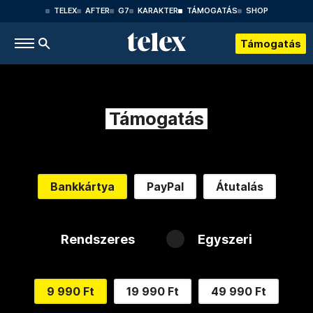
TELEX
AFTER
G7
KARAKTER
TÁMOGATÁS
SHOP
Támogatás
Támogatás
Bankkártya
PayPal
Átutalás
Rendszeres
Egyszeri
9 990 Ft
19 990 Ft
49 990 Ft