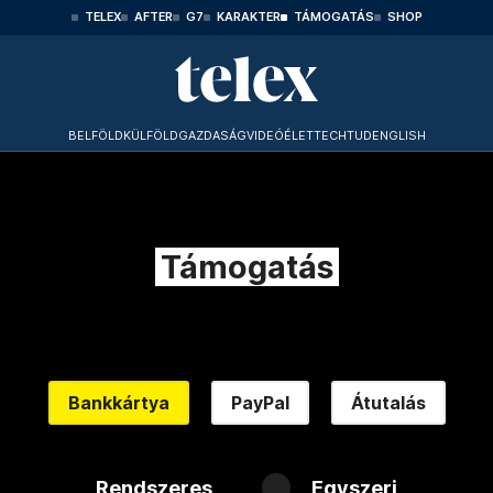
TELEX
AFTER
G7
KARAKTER
TÁMOGATÁS
SHOP
BELFÖLD
KÜLFÖLD
GAZDASÁG
VIDEÓ
ÉLET
TECHTUD
ENGLISH
Támogatás
Bankkártya
PayPal
Átutalás
Rendszeres
Egyszeri