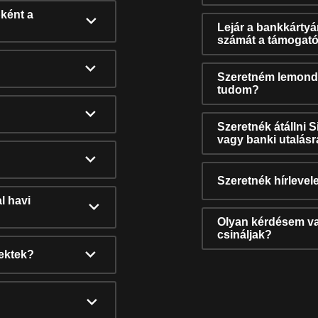
ként a
Lejár a bankkárty
számát a támogató
Szeretném lemonda
tudom?
Szeretnék átállni 
vagy banki utalás
Szeretnék hírlevele
l havi
Olyan kérdésem van
csináljak?
nektek?