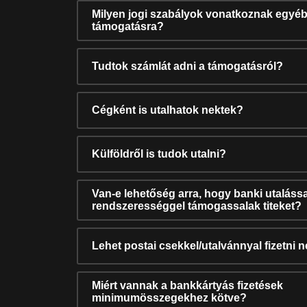
Milyen jogi szabályok vonatkoznak egyéb
támogatásra?
Tudtok számlát adni a támogatásról?
Cégként is utalhatok nektek?
Külföldről is tudok utalni?
Van-e lehetőség arra, hogy banki utalássa
rendszerességgel támogassalak titeket?
Lehet postai csekkel/utalvánnyal fizetni 
Miért vannak a bankkártyás fizetések
minimumösszegekhez kötve?