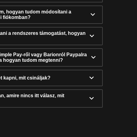
ám, hogyan tudom módosítani a
i fiókomban?
ni a rendszeres támogatást, hogyan
Simple Pay-ről vagy Barionról Paypalra
ra hogyan tudom megtenni?
t kapni, mit csináljak?
, amire nincs itt válasz, mit