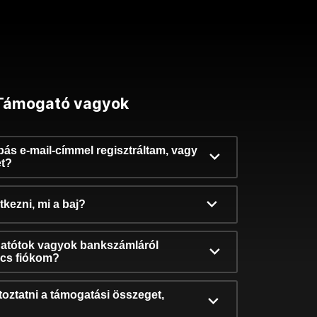
Támogató vagyok
ibás e-mail-címmel regisztráltam, vagy
et?
kezni, mi a baj?
atótok vagyok bankszámláról
incs fiókom?
oztatni a támogatási összeget,