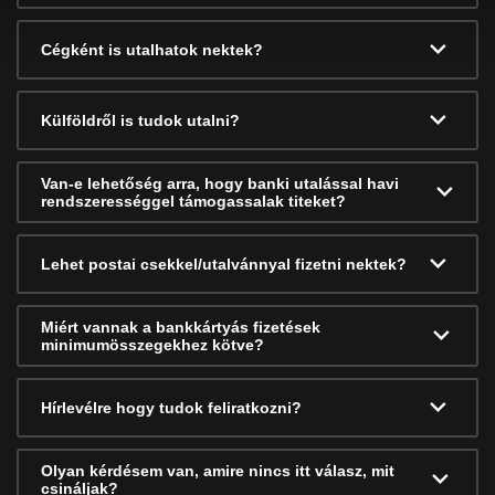
Cégként is utalhatok nektek?
Külföldről is tudok utalni?
Van-e lehetőség arra, hogy banki utalással havi
rendszerességgel támogassalak titeket?
Lehet postai csekkel/utalvánnyal fizetni nektek?
Miért vannak a bankkártyás fizetések
minimumösszegekhez kötve?
Hírlevélre hogy tudok feliratkozni?
Olyan kérdésem van, amire nincs itt válasz, mit
csináljak?