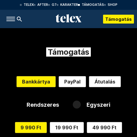
TELEX
AFTER
G7
KARAKTER
TÁMOGATÁS
SHOP
Támogatás
Támogatás
Bankkártya
PayPal
Átutalás
Rendszeres
Egyszeri
9 990 Ft
19 990 Ft
49 990 Ft