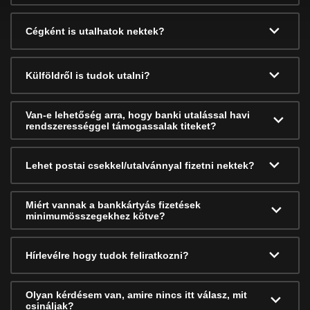
Cégként is utalhatok nektek?
Külföldről is tudok utalni?
Van-e lehetőség arra, hogy banki utalással havi
rendszerességgel támogassalak titeket?
Lehet postai csekkel/utalvánnyal fizetni nektek?
Miért vannak a bankkártyás fizetések
minimumösszegekhez kötve?
Hírlevélre hogy tudok feliratkozni?
Olyan kérdésem van, amire nincs itt válasz, mit
csináljak?