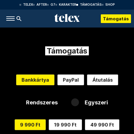
TELEX
AFTER
G7
KARAKTER
TÁMOGATÁS
SHOP
Támogatás
Támogatás
Bankkártya
PayPal
Átutalás
Rendszeres
Egyszeri
9 990 Ft
19 990 Ft
49 990 Ft