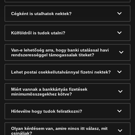
Cégként is utalhatok nektek?
Külföldről is tudok utalni?
Van-e lehetőség arra, hogy banki utalással havi
rendszerességgel támogassalak titeket?
Lehet postai csekkel/utalvánnyal fizetni nektek?
Miért vannak a bankkártyás fizetések
minimumösszegekhez kötve?
Hírlevélre hogy tudok feliratkozni?
Olyan kérdésem van, amire nincs itt válasz, mit
csináljak?