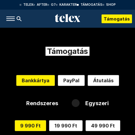
TELEX
AFTER
G7
KARAKTER
TÁMOGATÁS
SHOP
Támogatás
Támogatás
Bankkártya
PayPal
Átutalás
Rendszeres
Egyszeri
9 990 Ft
19 990 Ft
49 990 Ft