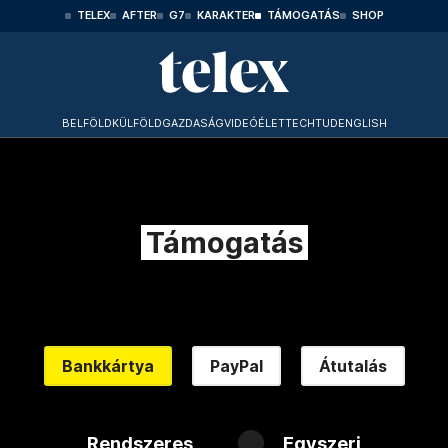
TELEX
AFTER
G7
KARAKTER
TÁMOGATÁS
SHOP
BELFÖLD
KÜLFÖLD
GAZDASÁG
VIDEÓ
ÉLET
TECHTUD
ENGLISH
Támogatás
Bankkártya
PayPal
Átutalás
Rendszeres
Egyszeri