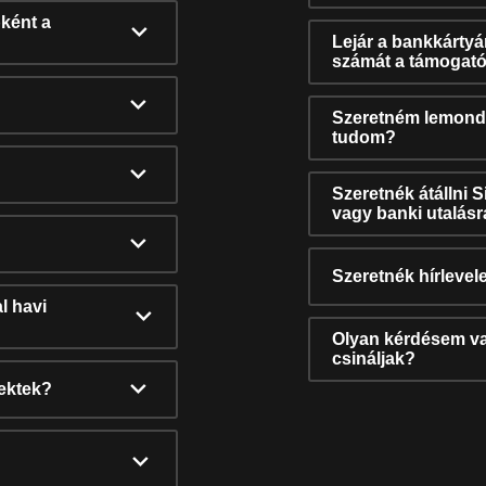
ként a
Lejár a bankkárty
számát a támogató
Szeretném lemonda
tudom?
Szeretnék átállni 
vagy banki utalás
Szeretnék hírlevele
l havi
Olyan kérdésem van
csináljak?
nektek?