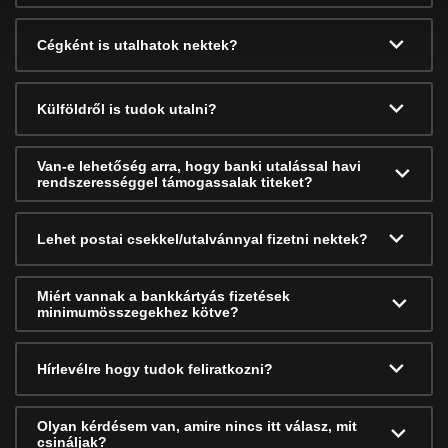
Cégként is utalhatok nektek?
Külföldről is tudok utalni?
Van-e lehetőség arra, hogy banki utalással havi
rendszerességgel támogassalak titeket?
Lehet postai csekkel/utalvánnyal fizetni nektek?
Miért vannak a bankkártyás fizetések
minimumösszegekhez kötve?
Hírlevélre hogy tudok feliratkozni?
Olyan kérdésem van, amire nincs itt válasz, mit
csináljak?