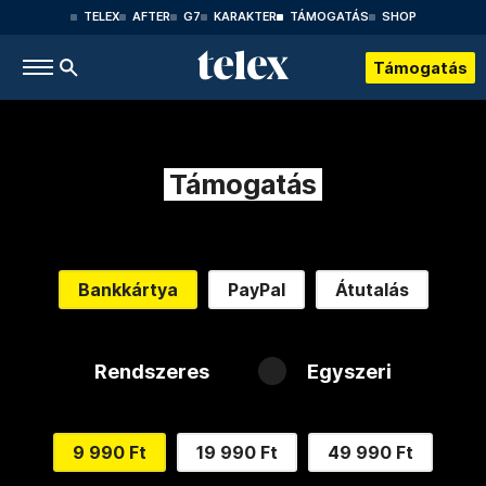
TELEX
AFTER
G7
KARAKTER
TÁMOGATÁS
SHOP
Támogatás
Támogatás
Bankkártya
PayPal
Átutalás
Rendszeres
Egyszeri
9 990 Ft
19 990 Ft
49 990 Ft