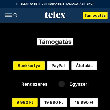
TELEX
AFTER
G7
KARAKTER
TÁMOGATÁS
SHOP
Támogatás
Támogatás
Bankkártya
PayPal
Átutalás
Rendszeres
Egyszeri
9 990 Ft
19 990 Ft
49 990 Ft