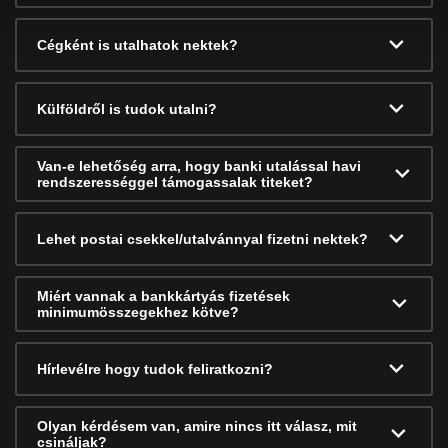
Cégként is utalhatok nektek?
Külföldről is tudok utalni?
Van-e lehetőség arra, hogy banki utalással havi
rendszerességgel támogassalak titeket?
Lehet postai csekkel/utalvánnyal fizetni nektek?
Miért vannak a bankkártyás fizetések
minimumösszegekhez kötve?
Hírlevélre hogy tudok feliratkozni?
Olyan kérdésem van, amire nincs itt válasz, mit
csináljak?