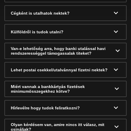
Cégként is utalhatok nektek?
Külföldről is tudok utalni?
Van-e lehetőség arra, hogy banki utalással havi
rendszerességgel támogassalak titeket?
Lehet postai csekkel/utalvánnyal fizetni nektek?
Miért vannak a bankkártyás fizetések
minimumösszegekhez kötve?
Hírlevélre hogy tudok feliratkozni?
Olyan kérdésem van, amire nincs itt válasz, mit
csináljak?