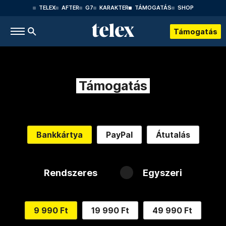
TELEX
AFTER
G7
KARAKTER
TÁMOGATÁS
SHOP
Támogatás
Támogatás
Bankkártya
PayPal
Átutalás
Rendszeres
Egyszeri
9 990 Ft
19 990 Ft
49 990 Ft