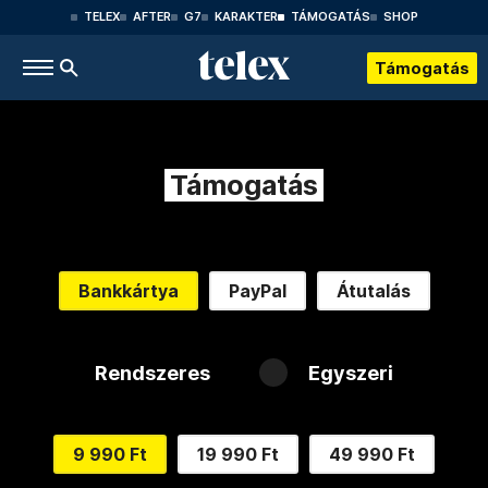
TELEX
AFTER
G7
KARAKTER
TÁMOGATÁS
SHOP
Támogatás
Támogatás
Bankkártya
PayPal
Átutalás
Rendszeres
Egyszeri
9 990 Ft
19 990 Ft
49 990 Ft