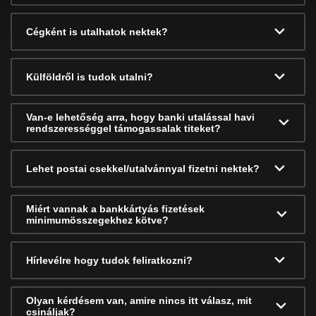
Cégként is utalhatok nektek?
Külföldről is tudok utalni?
Van-e lehetőség arra, hogy banki utalással havi
rendszerességgel támogassalak titeket?
Lehet postai csekkel/utalvánnyal fizetni nektek?
Miért vannak a bankkártyás fizetések
minimumösszegekhez kötve?
Hírlevélre hogy tudok feliratkozni?
Olyan kérdésem van, amire nincs itt válasz, mit
csináljak?