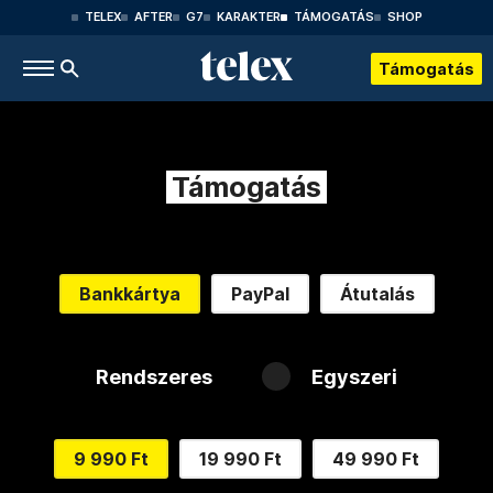
TELEX
AFTER
G7
KARAKTER
TÁMOGATÁS
SHOP
Támogatás
Támogatás
Bankkártya
PayPal
Átutalás
Rendszeres
Egyszeri
9 990 Ft
19 990 Ft
49 990 Ft