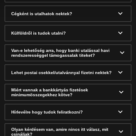
Cégként is utalhatok nektek?
Külföldről is tudok utalni?
Van-e lehetőség arra, hogy banki utalással havi
rendszerességgel támogassalak titeket?
Lehet postai csekkel/utalvánnyal fizetni nektek?
Miért vannak a bankkártyás fizetések
minimumösszegekhez kötve?
Hírlevélre hogy tudok feliratkozni?
Olyan kérdésem van, amire nincs itt válasz, mit
csináljak?