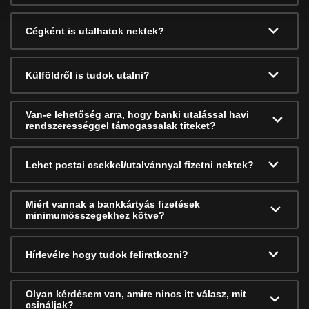
Cégként is utalhatok nektek?
Külföldről is tudok utalni?
Van-e lehetőség arra, hogy banki utalással havi
rendszerességgel támogassalak titeket?
Lehet postai csekkel/utalvánnyal fizetni nektek?
Miért vannak a bankkártyás fizetések
minimumösszegekhez kötve?
Hírlevélre hogy tudok feliratkozni?
Olyan kérdésem van, amire nincs itt válasz, mit
csináljak?