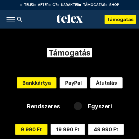
TELEX
AFTER
G7
KARAKTER
TÁMOGATÁS
SHOP
Támogatás
Támogatás
Bankkártya
PayPal
Átutalás
Rendszeres
Egyszeri
9 990 Ft
19 990 Ft
49 990 Ft