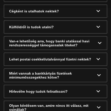
Cégként is utalhatok nektek?
Külföldről is tudok utalni?
Van-e lehetőség arra, hogy banki utalással havi
rendszerességgel támogassalak titeket?
Lehet postai csekkel/utalvánnyal fizetni nektek?
Miért vannak a bankkártyás fizetések
minimumösszegekhez kötve?
Hírlevélre hogy tudok feliratkozni?
Olyan kérdésem van, amire nincs itt válasz, mit
csináljak?