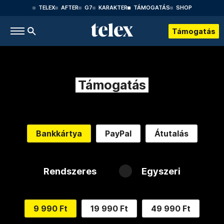
TELEX
AFTER
G7
KARAKTER
TÁMOGATÁS
SHOP
Támogatás
Támogatás
Bankkártya
PayPal
Átutalás
Rendszeres
Egyszeri
9 990 Ft
19 990 Ft
49 990 Ft