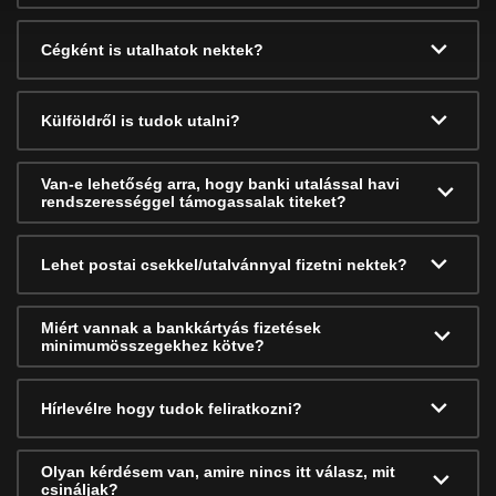
Cégként is utalhatok nektek?
Külföldről is tudok utalni?
Van-e lehetőség arra, hogy banki utalással havi
rendszerességgel támogassalak titeket?
Lehet postai csekkel/utalvánnyal fizetni nektek?
Miért vannak a bankkártyás fizetések
minimumösszegekhez kötve?
Hírlevélre hogy tudok feliratkozni?
Olyan kérdésem van, amire nincs itt válasz, mit
csináljak?