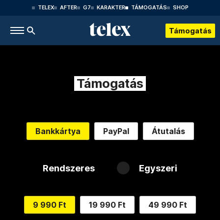
TELEX
AFTER
G7
KARAKTER
TÁMOGATÁS
SHOP
Támogatás
Támogatás
Bankkártya
PayPal
Átutalás
Rendszeres
Egyszeri
9 990 Ft
19 990 Ft
49 990 Ft