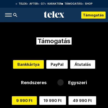
TELEX
AFTER
G7
KARAKTER
TÁMOGATÁS
SHOP
Támogatás
Támogatás
Bankkártya
PayPal
Átutalás
Rendszeres
Egyszeri
9 990 Ft
19 990 Ft
49 990 Ft