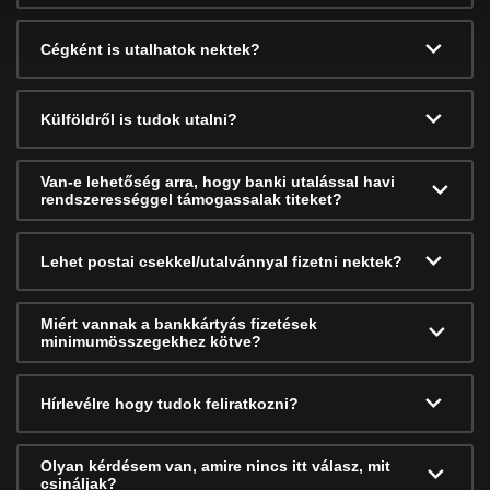
Cégként is utalhatok nektek?
Külföldről is tudok utalni?
Van-e lehetőség arra, hogy banki utalással havi
rendszerességgel támogassalak titeket?
Lehet postai csekkel/utalvánnyal fizetni nektek?
Miért vannak a bankkártyás fizetések
minimumösszegekhez kötve?
Hírlevélre hogy tudok feliratkozni?
Olyan kérdésem van, amire nincs itt válasz, mit
csináljak?