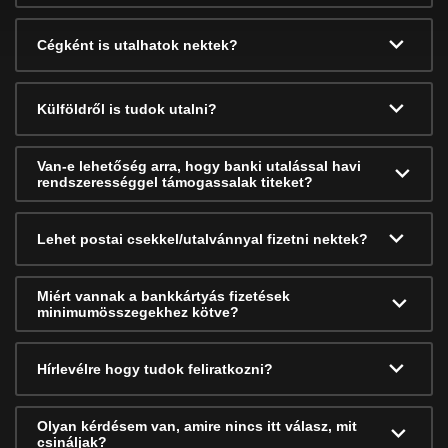
Cégként is utalhatok nektek?
Külföldről is tudok utalni?
Van-e lehetőség arra, hogy banki utalással havi
rendszerességgel támogassalak titeket?
Lehet postai csekkel/utalvánnyal fizetni nektek?
Miért vannak a bankkártyás fizetések
minimumösszegekhez kötve?
Hírlevélre hogy tudok feliratkozni?
Olyan kérdésem van, amire nincs itt válasz, mit
csináljak?