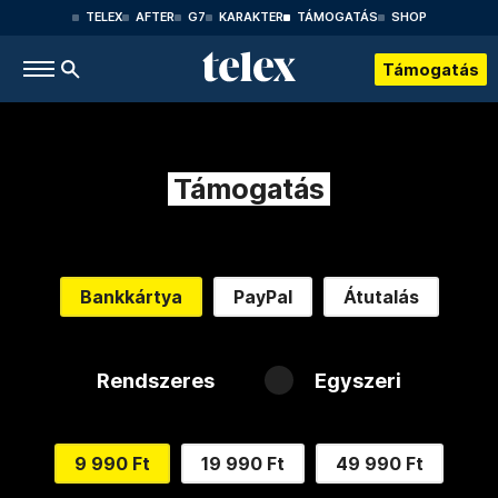
TELEX
AFTER
G7
KARAKTER
TÁMOGATÁS
SHOP
Támogatás
Támogatás
Bankkártya
PayPal
Átutalás
Rendszeres
Egyszeri
9 990 Ft
19 990 Ft
49 990 Ft