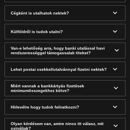
Cégként is utalhatok nektek?
Külföldről is tudok utalni?
Van-e lehetőség arra, hogy banki utalással havi
rendszerességgel támogassalak titeket?
Lehet postai csekkel/utalvánnyal fizetni nektek?
Miért vannak a bankkártyás fizetések
minimumösszegekhez kötve?
Hírlevélre hogy tudok feliratkozni?
Olyan kérdésem van, amire nincs itt válasz, mit
csináljak?