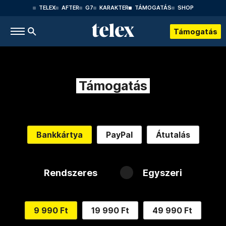
TELEX
AFTER
G7
KARAKTER
TÁMOGATÁS
SHOP
Támogatás
Támogatás
Bankkártya
PayPal
Átutalás
Rendszeres
Egyszeri
9 990 Ft
19 990 Ft
49 990 Ft