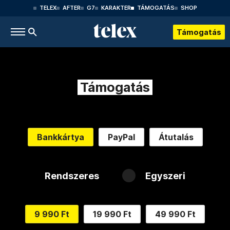
TELEX
AFTER
G7
KARAKTER
TÁMOGATÁS
SHOP
Támogatás
Támogatás
Bankkártya
PayPal
Átutalás
Rendszeres
Egyszeri
9 990 Ft
19 990 Ft
49 990 Ft