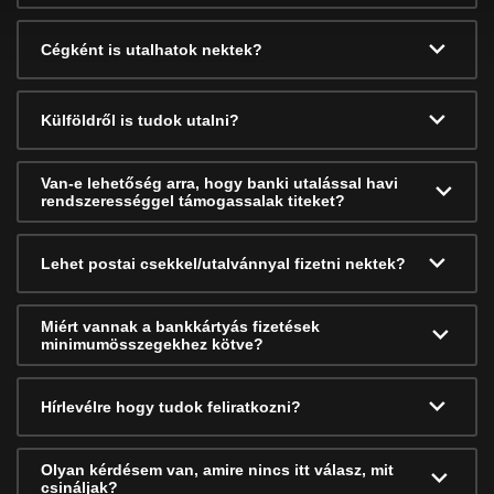
Cégként is utalhatok nektek?
Külföldről is tudok utalni?
Van-e lehetőség arra, hogy banki utalással havi
rendszerességgel támogassalak titeket?
Lehet postai csekkel/utalvánnyal fizetni nektek?
Miért vannak a bankkártyás fizetések
minimumösszegekhez kötve?
Hírlevélre hogy tudok feliratkozni?
Olyan kérdésem van, amire nincs itt válasz, mit
csináljak?