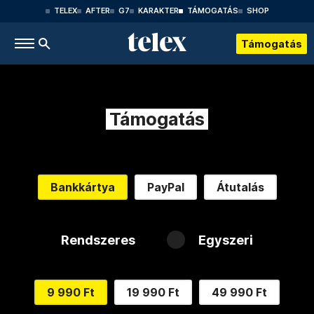
TELEX
AFTER
G7
KARAKTER
TÁMOGATÁS
SHOP
Támogatás
Támogatás
Bankkártya
PayPal
Átutalás
Rendszeres
Egyszeri
9 990 Ft
19 990 Ft
49 990 Ft