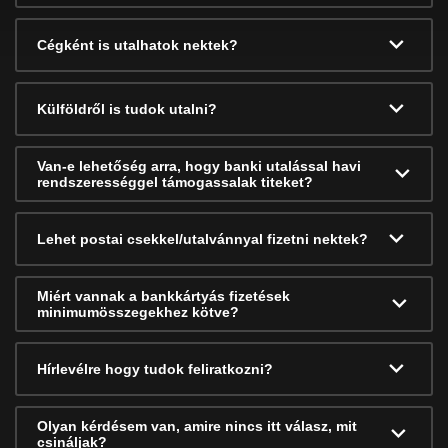
Cégként is utalhatok nektek?
Külföldről is tudok utalni?
Van-e lehetőség arra, hogy banki utalással havi
rendszerességgel támogassalak titeket?
Lehet postai csekkel/utalvánnyal fizetni nektek?
Miért vannak a bankkártyás fizetések
minimumösszegekhez kötve?
Hírlevélre hogy tudok feliratkozni?
Olyan kérdésem van, amire nincs itt válasz, mit
csináljak?