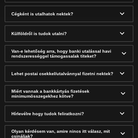
Cégként is utalhatok nektek?
Külföldről is tudok utalni?
Van-e lehetőség arra, hogy banki utalással havi
rendszerességgel támogassalak titeket?
Lehet postai csekkel/utalvánnyal fizetni nektek?
Miért vannak a bankkártyás fizetések
minimumösszegekhez kötve?
Hírlevélre hogy tudok feliratkozni?
Olyan kérdésem van, amire nincs itt válasz, mit
csináljak?