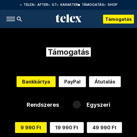
TELEX
AFTER
G7
KARAKTER
TÁMOGATÁS
SHOP
Támogatás
Támogatás
Bankkártya
PayPal
Átutalás
Rendszeres
Egyszeri
9 990 Ft
19 990 Ft
49 990 Ft