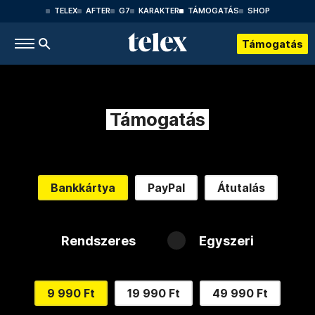
TELEX
AFTER
G7
KARAKTER
TÁMOGATÁS
SHOP
Támogatás
Támogatás
Bankkártya
PayPal
Átutalás
Rendszeres
Egyszeri
9 990 Ft
19 990 Ft
49 990 Ft