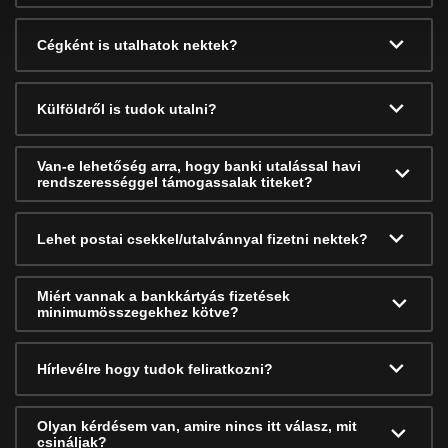
Cégként is utalhatok nektek?
Külföldről is tudok utalni?
Van-e lehetőség arra, hogy banki utalással havi
rendszerességgel támogassalak titeket?
Lehet postai csekkel/utalvánnyal fizetni nektek?
Miért vannak a bankkártyás fizetések
minimumösszegekhez kötve?
Hírlevélre hogy tudok feliratkozni?
Olyan kérdésem van, amire nincs itt válasz, mit
csináljak?