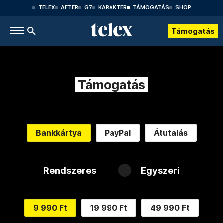
TELEX
AFTER
G7
KARAKTER
TÁMOGATÁS
SHOP
Támogatás
Támogatás
Bankkártya
PayPal
Átutalás
Rendszeres
Egyszeri
9 990 Ft
19 990 Ft
49 990 Ft