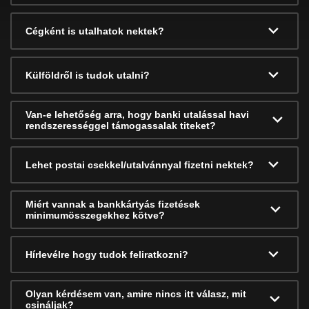
Cégként is utalhatok nektek?
Külföldről is tudok utalni?
Van-e lehetőség arra, hogy banki utalással havi
rendszerességgel támogassalak titeket?
Lehet postai csekkel/utalvánnyal fizetni nektek?
Miért vannak a bankkártyás fizetések
minimumösszegekhez kötve?
Hírlevélre hogy tudok feliratkozni?
Olyan kérdésem van, amire nincs itt válasz, mit
csináljak?